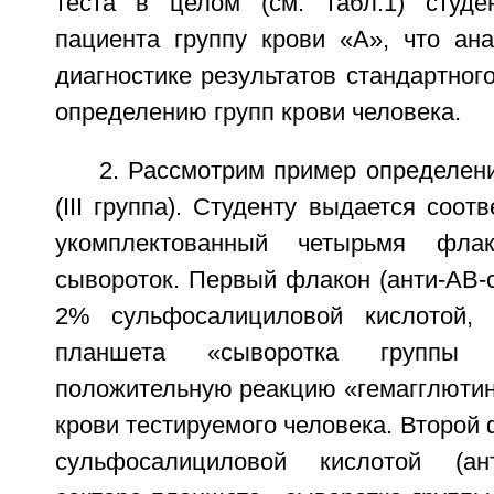
теста в целом (см. табл.1) студе
пациента группу крови «A», что ана
диагностике результатов стандартного
определению групп крови человека.
2. Рассмотрим пример определен
(III группа). Студенту выдается соот
укомплектованный четырьмя флак
сывороток. Первый флакон (анти-AB-
2% сульфосалициловой кислотой, 
планшета «сыворотка группы
положительную реакцию «гемагглютин
крови тестируемого человека. Второй
сульфосалициловой кислотой (ант