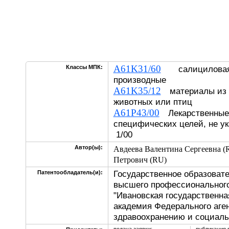
A61K31/60
Классы МПК:
салициловая к
производные
A61K35/12
материалы из 
животных или птиц
A61P43/00
Лекарственные 
специфических целей, не ук
1/00
Автор(ы):
Авдеева Валентина Сергеевна (
Петрович (RU)
Государственное образоват
Патентообладатель(и):
высшего профессионального
"Ивановская государственн
академия Федерального аген
здравоохранению и социаль