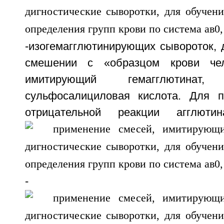
-изогемагглютинирующих сывороток,
смешении с «образцом крови чел
имитирующий гемагглютина
сульфосалициловая кислота. Для п
отрицательной реакции агглют
-