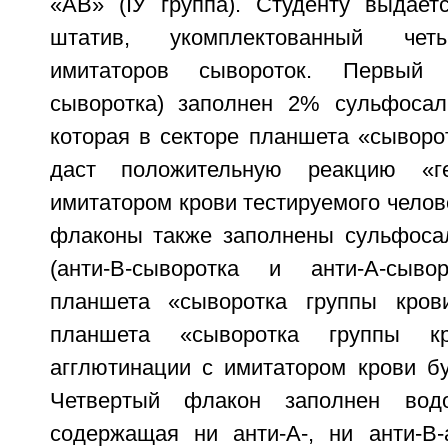
«AB» (IУ группа). Студенту выдает
штатив, укомплектованный чет
имитаторов сывороток. Первый 
сыворотка) заполнен 2% сульфосал
которая в секторе планшета «сыворо
даст положительную реакцию «ге
имитатором крови тестируемого челове
флаконы также заполнены сульфоса
(анти-B-сыворотка и анти-A-сыво
планшета «сыворотка группы кро
планшета «сыворотка группы к
агглютинации с имитатором крови бу
Четвертый флакон заполнен водо
содержащая ни анти-A-, ни анти-B-а