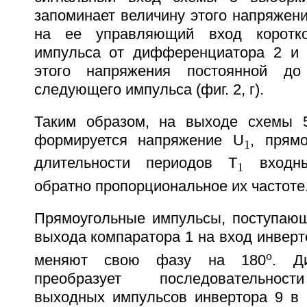
запоминает величину этого напряжен
на ее управляющий вход коротко
импульса от дифференциатора 2 и 
этого напряжения постоянной до
следующего импульса (фиг. 2, г).
Таким образом, на выходе схемы 5
формируется напряжение U
, прям
1
длительности периодов Т
входны
1
обратно пропорциональное их частоте
Прямоугольные импульсы, поступаю
выхода компаратора 1 на вход инверто
о
меняют свою фазу на 180
. Д
преобразует последовательнос
выходных импульсов инвертора 9 в 